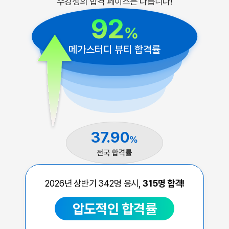
수강생의 합격 페이스는 다릅니다!
92
%
메가스터디 뷰티 합격률
37.90
%
전국 합격률
2026년 상반기
342
명 응시,
315
명 합격!
압도적인 합격률