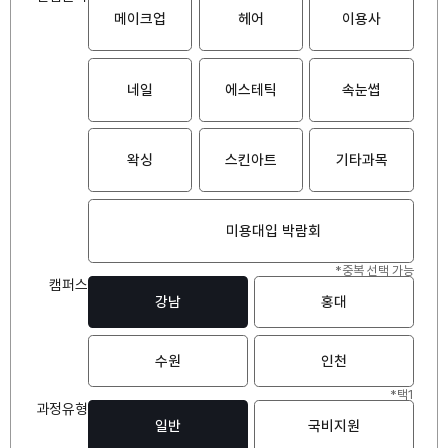
메이크업
헤어
이용사
네일
에스테틱
속눈썹
왁싱
스킨아트
기타과목
미용대입 박람회
*중복 선택 가능
캠퍼스
강남
홍대
수원
인천
*택1
과정유형
일반
국비지원