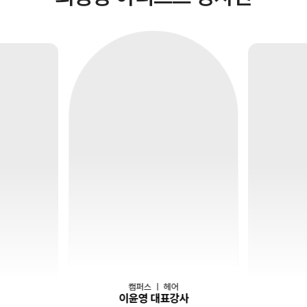
캠퍼스
｜
헤어
이윤영 대표강사