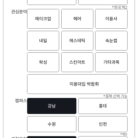
*최대 택2
관심분야
메이크업
헤어
이용사
네일
에스테틱
속눈썹
왁싱
스킨아트
기타과목
미용대입 박람회
*중복 선택 가능
캠퍼스
강남
홍대
수원
인천
*택1