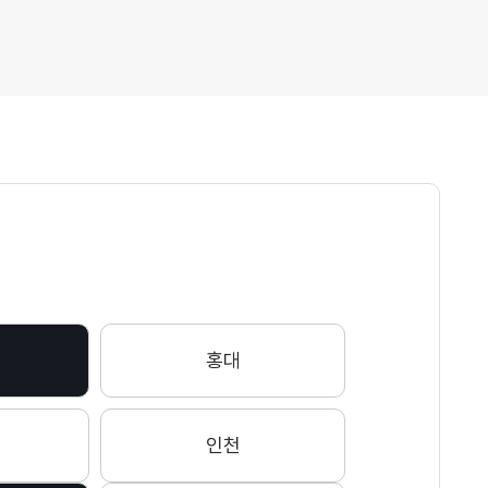
란
윤*윤
프리
그랑프리
인
이*진
프리
그랑프리
혜
조*서
프리
그랑프리
원
최*도
프리
그랑프리
홍대
영
황*정
인천
프리
그랑프리