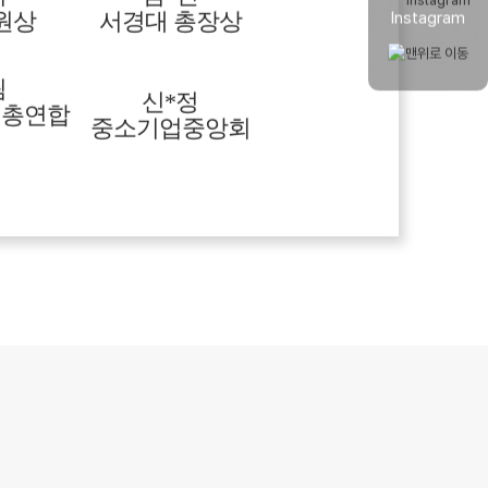
원상
서경대 총장상
Instagram
림
신*정
업총연합
중소기업중앙회
은
김*비
프리
그랑프리
현
박*후
프리
그랑프리
정
신*서
프리
그랑프리