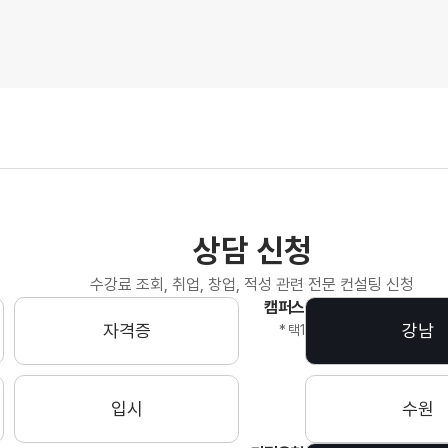
유*민
윤*영
윤*
그랑프리
그랑프리
그랑
이*주
이*림
이*
그랑프리
그랑프리
그랑
이*연
정*연
조*
그랑프리
그랑프리
그랑
상담 신청
수강료 조회, 취업, 창업, 적성 관련 전문 컨설팅 신청
최*연
최*서
최*
캠퍼스
그랑프리
그랑프리
그랑
자격증
강남
* 택1
홍*현
홍*현
황*
입시
수원
그랑프리
그랑프리
그랑