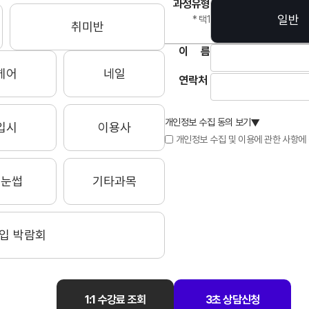
과정유형
일반
* 택1
김*은
김*은
김*
취미반
대상
대상
대
이
름
헤어
네일
연락처
김*서
김*은
김*
대상
대상
대
개인정보 수집 동의 보기
▲
입시
이용사
개인정보 수집 및 이용에 관한 사항에
김*아
김*예
김*
대상
대상
대
속눈썹
기타과목
박*영
박*은
박*
입 박람회
대상
대상
대
박*윤
박*윤
박*
1:1 수강료 조회
3초 상담신청
대상
대상
대