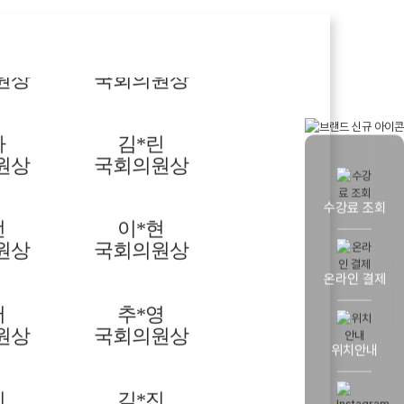
연
조*혜
원상
국회의원상
다
김*린
원상
국회의원상
수강료 조회
선
이*현
원상
국회의원상
온라인 결제
서
추*영
원상
국회의원상
위치안내
비
김*진