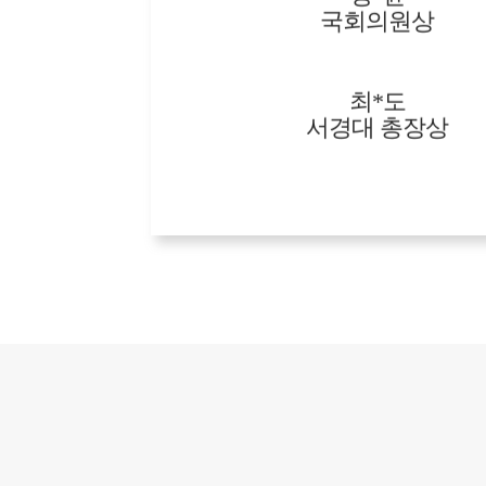
국회의원상
최*도
서경대 총장상
장*경
중소기업총연합회
김*미
그랑프리
석*인
그랑프리