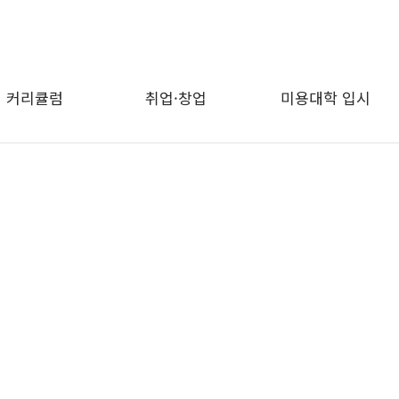
커리큘럼
취업·창업
미용대학 입시