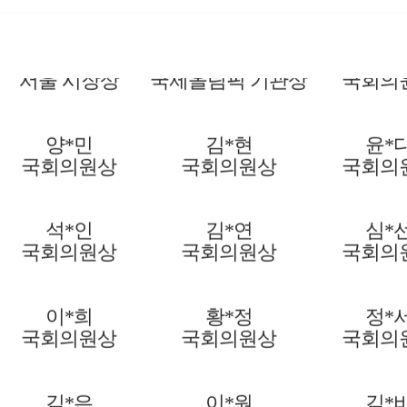
윤*란
송*찬
정*
서울 시장상
국제올림픽 기관상
국회의
양*민
김*현
윤*
국회의원상
국회의원상
국회의
석*인
김*연
심*
국회의원상
국회의원상
국회의
이*희
황*정
정*
국회의원상
국회의원상
국회의
김*은
이*원
김*