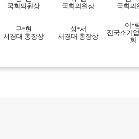
국회의원상
국회의원상
국회의
이*
구*현
성*서
전국소기
서경대 총장상
서경대 총장상
회
강*은
구*현
김*
그랑프리
그랑프리
그랑
김*우
도*루
박*
그랑프리
그랑프리
그랑
송*영
송*영
신*
그랑프리
그랑프리
그랑