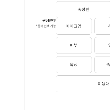
구*민
속성반
대상
관심분야
메이크업
*중복 선택 가능
김*비
대상
피부
김*지
대상
왁싱
박*희
미용대
대상
박*우
대상