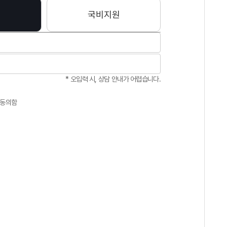
국비지원
현
김*현
상
대상
린
김*은
상
대상
* 오입력 시, 상담 안내가 어렵습니다.
 동의함
원
박*현
상
대상
별
박*민
상
대상
은
박*은
상
대상