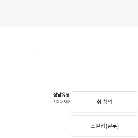
심*선
그랑프리
이*마
그랑프리
이*진
그랑프리
채*은
상담유형
그랑프리
취·창업
* 최대 택2
한*은
스킬업(실무)
그랑프리