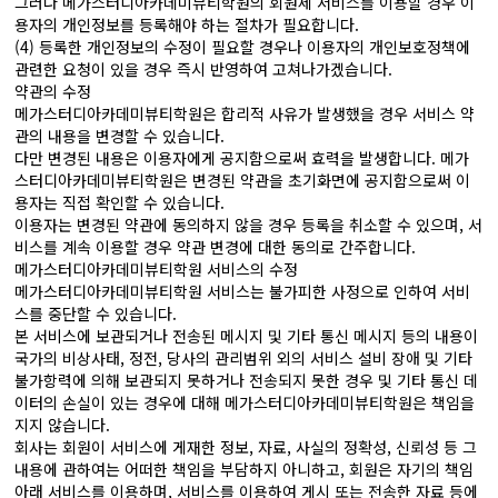
그러나 메가스터디아카데미뷰티학원의 회원제 서비스를 이용할 경우 이
용자의 개인정보를 등록해야 하는 절차가 필요합니다.
(4) 등록한 개인정보의 수정이 필요할 경우나 이용자의 개인보호정책에
관련한 요청이 있을 경우 즉시 반영하여 고쳐나가겠습니다.
약관의 수정
메가스터디아카데미뷰티학원은 합리적 사유가 발생했을 경우 서비스 약
관의 내용을 변경할 수 있습니다.
다만 변경된 내용은 이용자에게 공지함으로써 효력을 발생합니다. 메가
스터디아카데미뷰티학원은 변경된 약관을 초기화면에 공지함으로써 이
용자는 직접 확인할 수 있습니다.
이용자는 변경된 약관에 동의하지 않을 경우 등록을 취소할 수 있으며, 서
비스를 계속 이용할 경우 약관 변경에 대한 동의로 간주합니다.
메가스터디아카데미뷰티학원 서비스의 수정
메가스터디아카데미뷰티학원 서비스는 불가피한 사정으로 인하여 서비
스를 중단할 수 있습니다.
본 서비스에 보관되거나 전송된 메시지 및 기타 통신 메시지 등의 내용이
국가의 비상사태, 정전, 당사의 관리범위 외의 서비스 설비 장애 및 기타
불가항력에 의해 보관되지 못하거나 전송되지 못한 경우 및 기타 통신 데
이터의 손실이 있는 경우에 대해 메가스터디아카데미뷰티학원은 책임을
지지 않습니다.
회사는 회원이 서비스에 게재한 정보, 자료, 사실의 정확성, 신뢰성 등 그
내용에 관하여는 어떠한 책임을 부담하지 아니하고, 회원은 자기의 책임
아래 서비스를 이용하며, 서비스를 이용하여 게시 또는 전송한 자료 등에