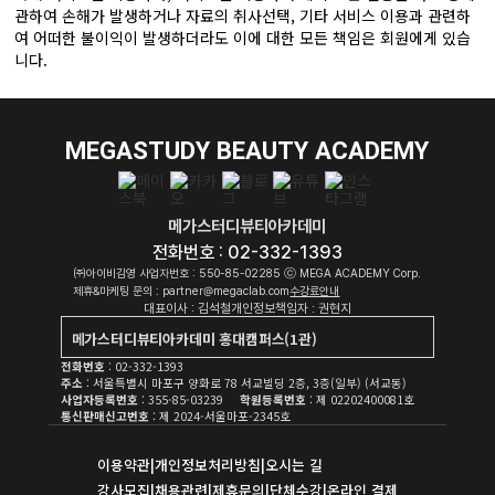
관하여 손해가 발생하거나 자료의 취사선택, 기타 서비스 이용과 관련하
여 어떠한 불이익이 발생하더라도 이에 대한 모든 책임은 회원에게 있습
MEGASTUDY BEAUTY ACADEMY
메가스터디뷰티아카데미
전화번호 : 02-332-1393
㈜아이비김영 사업자번호 : 550-85-02285 ⓒ MEGA ACADEMY Corp.
제휴&마케팅 문의 : partner@megaclab.com
수강료안내
대표이사 : 김석철
개인정보책임자 : 권현지
메가스터디뷰티아카데미 강남캠퍼스(1관)
메가스터디뷰티아카데미 홍대캠퍼스(1관)
전화번호
: 02-332-1393
메가스터디뷰티아카데미 강남캠퍼스(2관)
주소
: 서울특별시 마포구 양화로 78 서교빌딩 2층, 3층(일부) (서교동)
사업자등록번호
: 355-85-03239
학원등록번호
: 제 02202400081호
통신판매신고번호
: 제 2024-서울마포-2345호
메가스터디뷰티아카데미 홍대캠퍼스(1관)
메가스터디뷰티아카데미 홍대캠퍼스(2관)
이용약관
|
개인정보처리방침
|
오시는 길
강사모집
|
채용관련
|
제휴문의
|
단체수강
|
온라인 결제